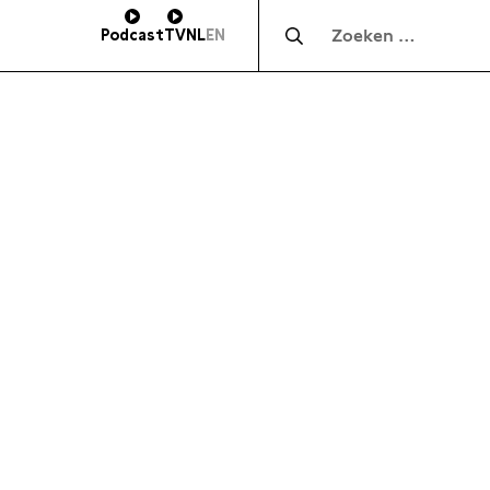
Zocht naar:
Podcast
TV
NL
EN
HOOGTE
SUBSCRIBE