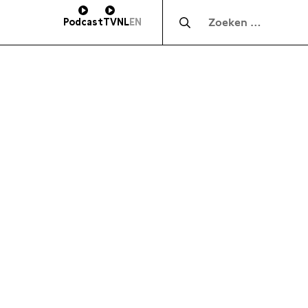
Zocht naar:
Podcast
TV
NL
EN
HOOGTE
SUBSCRIBE