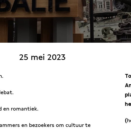
25 mei 2023
n.
To
Am
debat.
pl
he
id en romantiek.
(
h
dammers en bezoekers om cultuur te