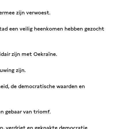
ermee zijn verwoest.
stad een veilig heenkomen hebben gezocht
air zijn met Oekraïne.
uwing zijn.
heid, de democratische waarden en
en gebaar van triomf.
jn, verdriet en geknakte democratie.