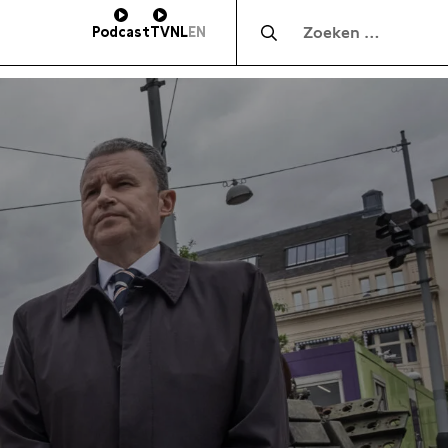
Zocht naar:
Podcast
TV
NL
EN