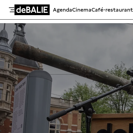
Agenda
Cinema
Café-restaurant
De Balie
Meteen naar de content