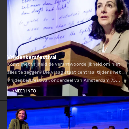
Vrijdenkersfestival
Komt met vrijheid de verantwoordelijkheid om niet
álles te zeggen? Die vraag staat centraal tijdens het
Vrijdenkersfestival, onderdeel van Amsterdam 750
jaar.
MEER INFO