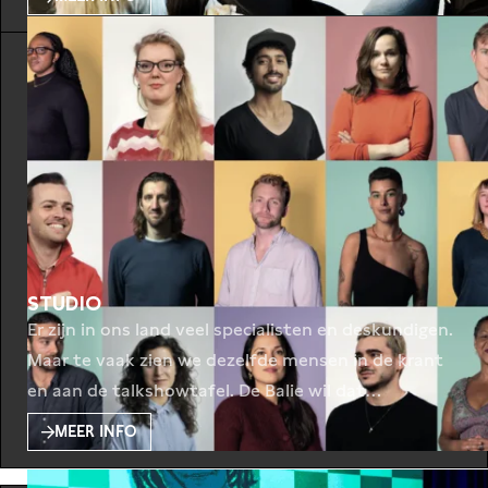
STUDIO
Er zijn in ons land veel specialisten en deskundigen.
Maar te vaak zien we dezelfde mensen in de krant
en aan de talkshowtafel. De Balie wil dat
veranderen: STUDIO is een op maat gemaakte
MEER INFO
leergang van De Balie om een nieuwe generatie
deskundigen tot publieke experts op te leiden. Van