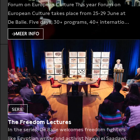
Forum on European Culture This year Forum on
European Culture takes place from 25-29 June at
De Balie. Five days, 30+ programs, 40+ international
artists, writers & thinkers, art installations, film
MEER INFO
screenings, talks and more. Find out more below:
Forum on European Culture 2023 During the fourth
edition of the Forum, the focus was on
SERIE
The Freedom Lectures
In the series, De Balie welcomes freedom fighters
like Egyptian writer and activist Nawal el Saadawi,