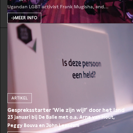
Ugandan LGBT activist Frank Mugisha, and
Hungarian journalist Veronika Munk to share their
MEER INFO
personal story.
ARTIKEL
Gespreksstarter ‘Wie zijn wij?’ door het land
23 januari bij De Balie met o.a. Arne van Hout,
Peggy Bouva en John Leerdam