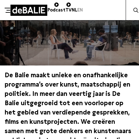
Zocht 
Podcast
TV
NL
EN
De Balie
Meteen naar de content
De Balie maakt unieke en onafhankelijke
programma’s over kunst, maatschappij en
politiek. In meer dan veertig jaar is De
Balie uitgegroeid tot een voorloper op
het gebied van verdiepende gesprekken,
films en kunstprojecten. We creëren
samen met grote denkers en kunstenaars