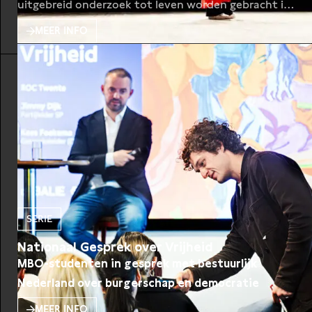
uitgebreid onderzoek tot leven worden gebracht in
een theatervoorstelling.
MEER INFO
SERIE
Nationaal Gesprek over Vrijheid
MBO-studenten in gesprek met bestuurlijk
Nederland over burgerschap en democratie
MEER INFO