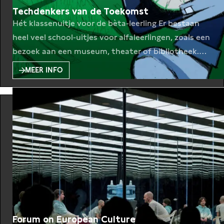
Techdenkers van de Toekomst
Hét klassenuitje voor de bèta-leerling Er bestaan
heel veel school-uitjes voor alfaleerlingen, zoals een
bezoek aan een museum, theater of bibliotheek.
Maar hoeveel extra-curriculair onderwijs is er voor
MEER INFO
de ontluikende bèta leerling? Elke laatste vrijdag
van de maand bundelen De Balie en Adyen hun
krachten om een Amsterdamse vmbo-klas een
leuke en leerzame tech-middag te
Forum on European Culture