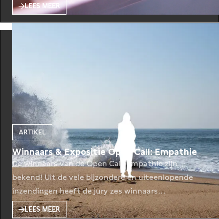
LEES MEER
ARTIKEL
Winnaars & Expositie Open Call: Empathie
De winnaars van de Open Call: Empathie zijn
bekend! Uit de vele bijzondere en uiteenlopende
inzendingen heeft de jury zes winnaars
geselecteerd: 3 in de categorie ‘beeldende kunst’ en
LEES MEER
3 in de categorie ‘literatuur’. De winnaars hebben