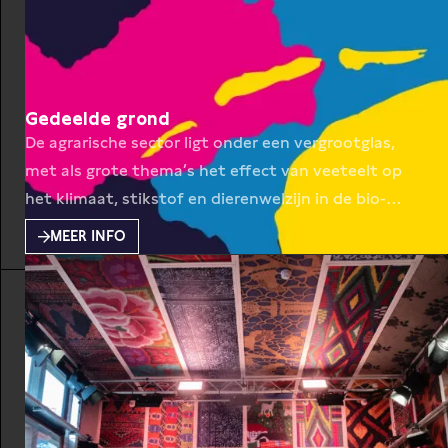
Gedeelde grond
De agrarische sector ligt onder een vergrootglas,
met als grote thema’s het effect van veeteelt op
het klimaat, stikstof en dierenwelzijn in de bio-
industrie. Deze vraagstukken tonen aan dat de
MEER INFO
manier waarop Nederland is omgegaan met zijn
land en zijn agrariërs onvermijdelijk leidt tot de
uitputting van beiden. De positie van boeren in de
maatschappij