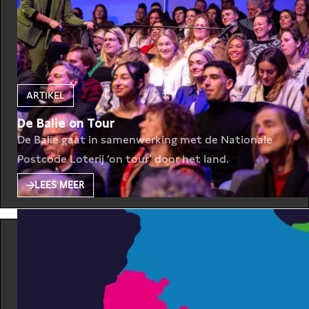
ARTIKEL
De Balie on Tour
De Balie gaat in samenwerking met de Nationale
Postcode Loterij ‘on tour’ door het land.
LEES MEER