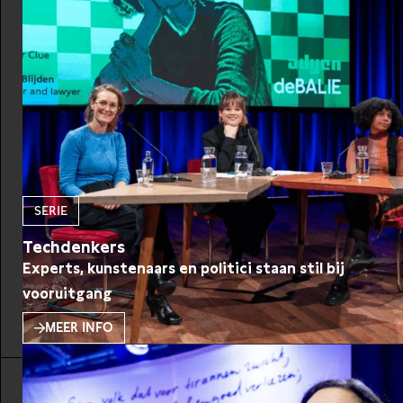
denkers tot ondernemers, van makers tot
onderzoekers. STUDIO
SERIE
Techdenkers
Experts, kunstenaars en politici staan stil bij
vooruitgang
MEER INFO