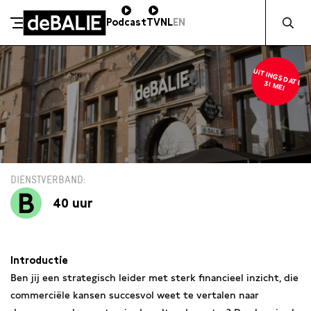
Zocht naa
Podcast
TV
NL
EN
De Balie
Meteen naar de content
SLUIT
IN
G
SD
AT
UM 31 M
EI
DIENSTVERBAND
40 uur
Introductie
Ben jij een strategisch leider met sterk financieel inzicht, die
commerciële kansen succesvol weet te vertalen naar