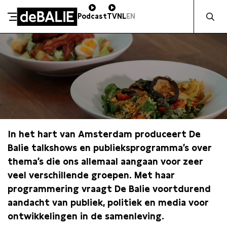
Zocht naa
Podcast
TV
NL
EN
De Balie
Meteen naar de content
In het hart van Amsterdam produceert De
Balie talkshows en publieksprogramma’s over
thema’s die ons allemaal aangaan voor zeer
veel verschillende groepen. Met haar
programmering vraagt De Balie voortdurend
aandacht van publiek, politiek en media voor
ontwikkelingen in de samenleving.