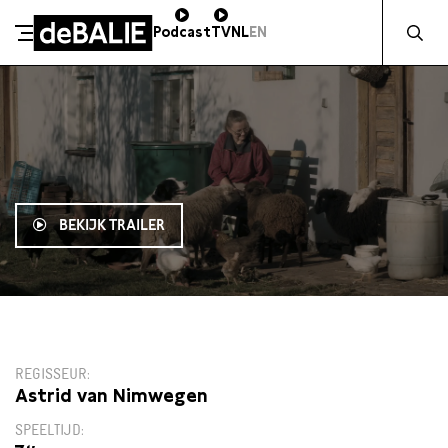
Zocht naa
Podcast
TV
NL
EN
De Balie
Meteen naar de content
BEKIJK TRAILER
10:15
REGISSEUR
Astrid van Nimwegen
SPEELTIJD