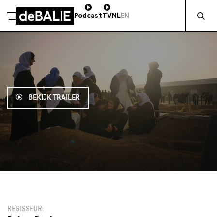
Zocht naa
Podcast
TV
NL
EN
De Balie
Meteen naar de content
BEKIJK TRAILER
12:45
€11,50
REGISSEUR