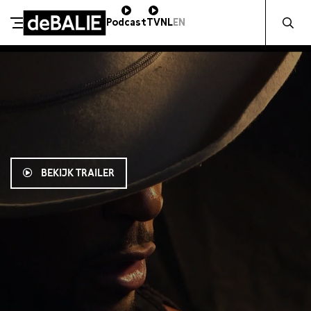
Zocht naa
Podcast
TV
NL
EN
De Balie
Meteen naar de content
BEKIJK TRAILER