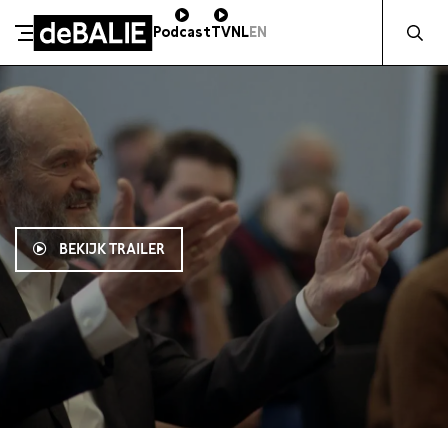
Zocht naa
Podcast
TV
NL
EN
De Balie
Meteen naar de content
BEKIJK TRAILER