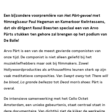
15:00
Een bijzondere voorpremière van
Het Pärt-gevoel
met
filmregisseur Paul Hegeman en Kamerkoor Kwintessens,
dat olv dirigent Raoul Boesten speciaal een van Arvo
Pärts stukken ten gehore zal brengen op het podium van
De Balie!
Arvo Pärt is een van de meest gevierde componisten van
onze tijd. De componist is niet alleen geliefd bij het
muziekliefhebbers maar ook bij filmmakers. Zowel
Hollywoordproducties als arthousefilms leunen sterk op zijn
vaak meditatieve composities. Van
Swept away
tot
There will
be blood
,
La grande bellezza
tot
Dead man’s shoes
: Pärt is
overal.
De intensieve samenwerking met het Cello Octet
Amsterdam, een unieke gebeurtenis, staat centraal staat in
deze documentaire. Van dichtbij ziet de kijker de werkwijze