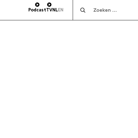
Zocht naar:
Podcast
TV
NL
EN
HOOGTE
SUBSCRIBE