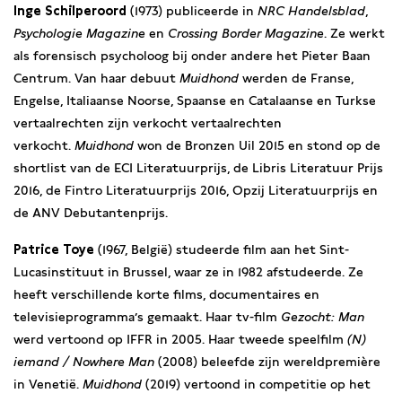
Inge Schilperoord
(1973) publiceerde in
NRC Handelsblad
,
Psychologie Magazine
en
Crossing Border Magazine
. Ze werkt
als forensisch psycholoog bij onder andere het Pieter Baan
Centrum. Van haar debuut
Muidhond
werden de Franse,
Engelse, Italiaanse Noorse, Spaanse en Catalaanse en Turkse
vertaalrechten zijn verkocht vertaalrechten
verkocht.
Muidhond
won de Bronzen Uil 2015 en stond op de
shortlist van de ECI Literatuurprijs, de Libris Literatuur Prijs
2016, de Fintro Literatuurprijs 2016, Opzij Literatuurprijs en
de ANV Debutantenprijs.
Patrice Toye
(1967, België) studeerde film aan het Sint-
Lucasinstituut in Brussel, waar ze in 1982 afstudeerde. Ze
heeft verschillende korte films, documentaires en
televisieprogramma’s gemaakt. Haar tv-film
Gezocht: Man
werd vertoond op IFFR in 2005. Haar tweede speelfilm
(N)
iemand / Nowhere Man
(2008) beleefde zijn wereldpremière
in Venetië.
Muidhond
(2019) vertoond in competitie op het