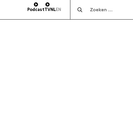
Zocht naar:
Podcast
TV
NL
EN
HOOGTE
SUBSCRIBE