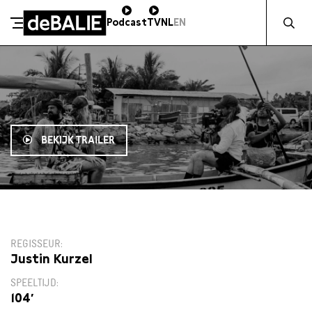
Zocht naa
Podcast
TV
NL
EN
De Balie
Meteen naar de content
BEKIJK TRAILER
11:00
REGISSEUR
Justin Kurzel
SPEELTIJD
104′