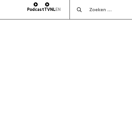
Zocht naar:
Podcast
TV
NL
EN
HOOGTE
SUBSCRIBE