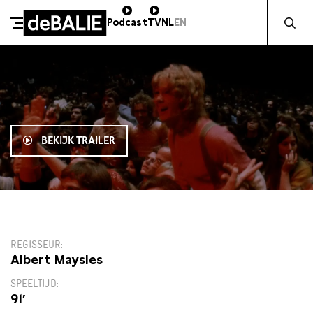
Zocht naa
Podcast
TV
NL
EN
De Balie
Meteen naar de content
BEKIJK TRAILER
12:30
REGISSEUR
Albert Maysles
SPEELTIJD
91′