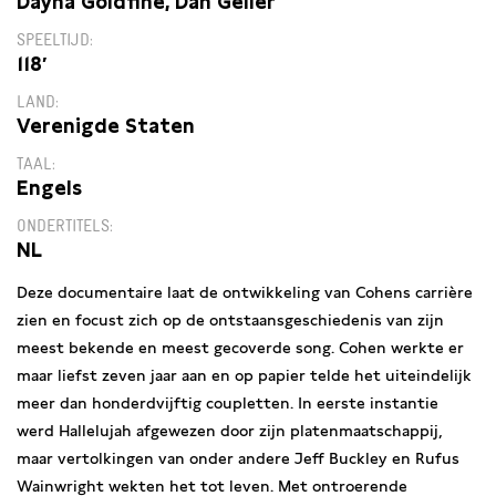
Dayna Goldfine, Dan Geller
SPEELTIJD
118′
LAND
Verenigde Staten
TAAL
Engels
ONDERTITELS
NL
Deze documentaire laat de ontwikkeling van Cohens carrière
zien en focust zich op de ontstaansgeschiedenis van zijn
meest bekende en meest gecoverde song. Cohen werkte er
maar liefst zeven jaar aan en op papier telde het uiteindelijk
meer dan honderdvijftig coupletten. In eerste instantie
werd Hallelujah afgewezen door zijn platenmaatschappij,
maar vertolkingen van onder andere Jeff Buckley en Rufus
Wainwright wekten het tot leven. Met ontroerende