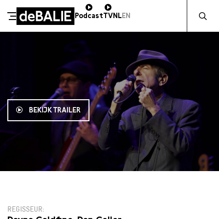
Zocht naa
Podcast
TV
NL
EN
De Balie
Meteen naar de content
BEKIJK TRAILER
12:15
€11,50
REGISSEUR