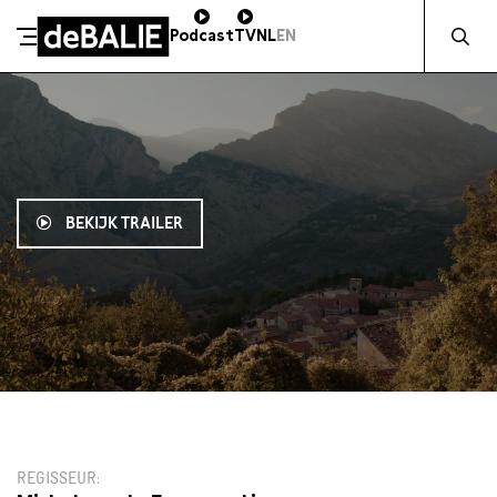
Zocht naa
Podcast
TV
NL
EN
De Balie
Meteen naar de content
BEKIJK TRAILER
12:45
€11,50
REGISSEUR