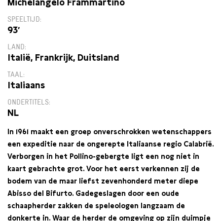
Michelangelo Frammartino
SPEELTIJD
93′
LAND
Italië, Frankrijk, Duitsland
TAAL
Italiaans
ONDERTITELS
NL
In 1961 maakt een groep onverschrokken wetenschappers
een expeditie naar de ongerepte Italiaanse regio Calabrië.
Verborgen in het Pollino-gebergte ligt een nog niet in
kaart gebrachte grot. Voor het eerst verkennen zij de
bodem van de maar liefst zevenhonderd meter diepe
Abisso del Bifurto. Gadegeslagen door een oude
schaapherder zakken de speleologen langzaam de
donkerte in. Waar de herder de omgeving op zijn duimpje