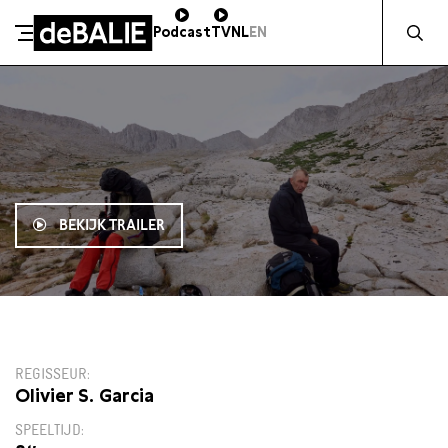
Zocht naa
Podcast
TV
NL
EN
De Balie
Meteen naar de content
BEKIJK TRAILER
11:45
REGISSEUR
Olivier S. Garcia
SPEELTIJD