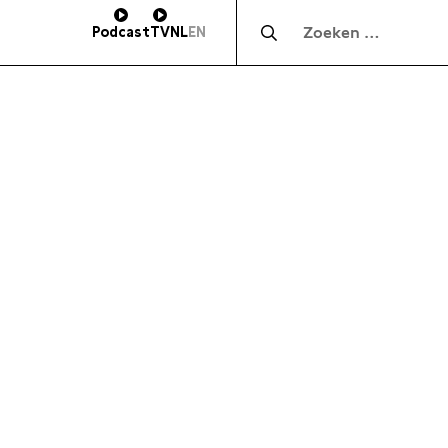
Zocht naar:
Podcast
TV
NL
EN
HOOGTE
SUBSCRIBE