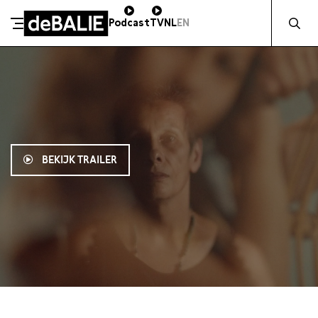
Zocht naa
Podcast
TV
NL
EN
De Balie
Meteen naar de content
BEKIJK TRAILER
13:30
€11,50