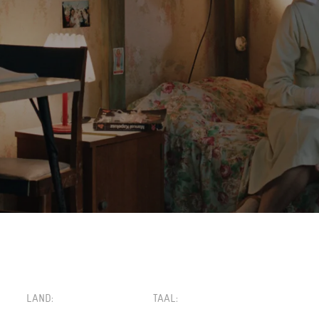
€1
LAND
TAAL