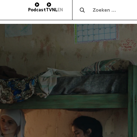
Zocht naar:
Podcast
TV
NL
EN