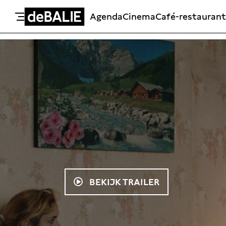
Agenda
Cinema
Café-restaurant
De Balie
Meteen naar de content
BEKIJK TRAILER