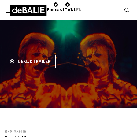
Zocht naa
Podcast
TV
NL
EN
De Balie
Meteen naar de content
BEKIJK TRAILER
11:15
€11,50
REGISSEUR