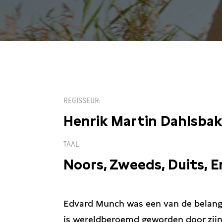
KIES EEN DATUM
REGISSEUR
Henrik Martin Dahlsba
TAAL
Noors, Zweeds, Duits, E
Edvard Munch was een van de belangr
is wereldberoemd geworden door zijn