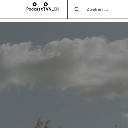
Zocht naar:
Podcast
TV
NL
EN