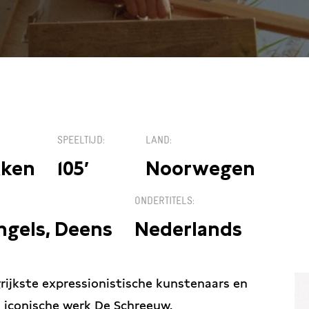
€1
SPEELTIJD
LAND
kken
105′
Noorwegen
ONDERTITELS
ngels, Deens
Nederlands
ijkste expressionistische kunstenaars en
 iconische werk De Schreeuw.