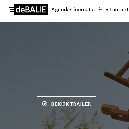
Agenda
Cinema
Café-restaurant
De Balie
Meteen naar de content
BEKIJK TRAILER