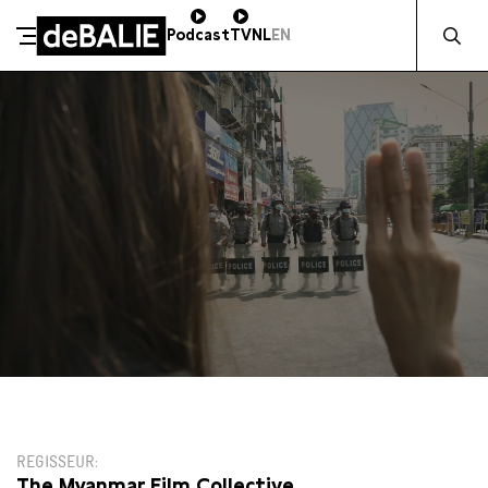
Zocht naa
Podcast
TV
NL
EN
De Balie
Meteen naar de content
10:15
REGISSEUR
The Myanmar Film Collective