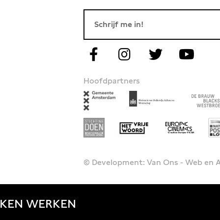
Hoofdpartners
© Development: Van Ons - Web en
JKEN
WERKEN