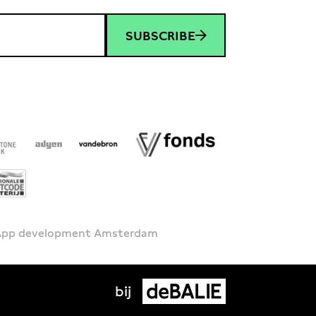
SUBSCRIBE
 App development Amsterdam
bij