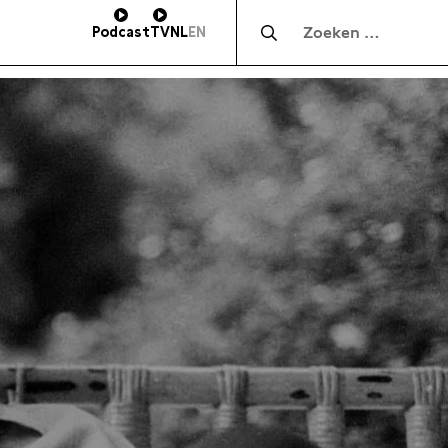
Zocht naar:
Podcast
TV
NL
EN