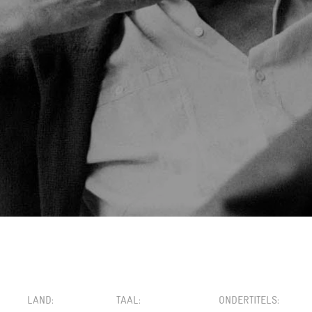
LAND
TAAL
ONDERTITELS