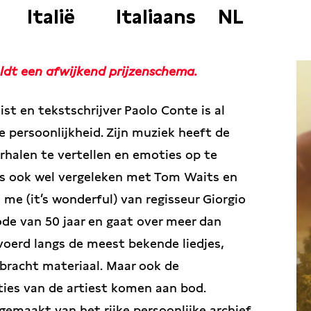
Italië
Italiaans
NL
ldt een afwijkend prijzenschema.
ist en tekstschrijver Paolo Conte is al
 persoonlijkheid. Zijn muziek heeft de
erhalen te vertellen en emoties op te
es ook wel vergeleken met Tom Waits en
e (it’s wonderful) van regisseur Giorgio
iode van 50 jaar en gaat over meer dan
voerd langs de meest bekende liedjes,
ebracht materiaal. Maar ook de
ties van de artiest komen aan bod.
 gemaakt van het rijke persoonlijke archief