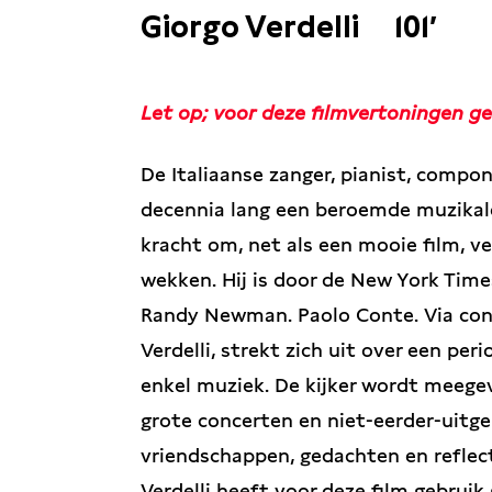
Giorgo Verdelli
101′
Let op; voor deze filmvertoningen ge
De Italiaanse zanger, pianist, compon
decennia lang een beroemde muzikale
kracht om, net als een mooie film, v
wekken. Hij is door de New York Tim
Randy Newman. Paolo Conte. Via con m
Verdelli, strekt zich uit over een per
enkel muziek. De kijker wordt meege
grote concerten en niet-eerder-uitg
vriendschappen, gedachten en reflec
Verdelli heeft voor deze film gebruik