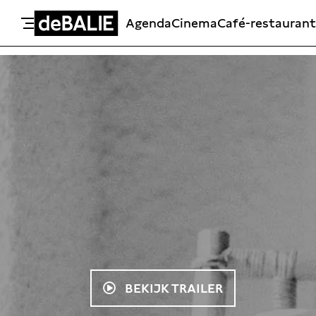
Agenda
Cinema
Café-restaurant
De Balie
Meteen naar de content
BEKIJK TRAILER