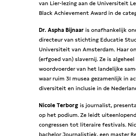
van Lier-lezing aan de Universiteit L
Black Achievement Award in de cate
Dr.
Aspha Bijnaar
is onafhankelijk ond
directeur van stichting Educatie Stu
Universiteit van Amsterdam. Haar on
(erfgoed van) slavernij. Ze is algehee
woordvoerder van het landelijke sa
waar ruim 31 musea gezamenlijk in a
diversiteit en inclusie in de Nederla
Nicole Terborg
is journalist, present
op het podium. Ze leidt uiteenlopen
congressen tot literaire festivals. Ni
bachelor Journalistiek, een master 