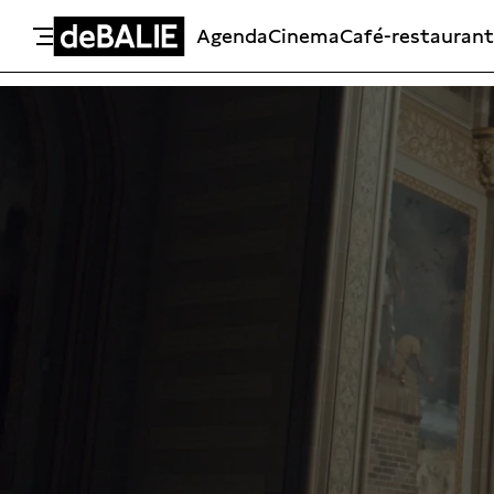
Agenda
Cinema
Café-restaurant
De Balie
Meteen naar de content