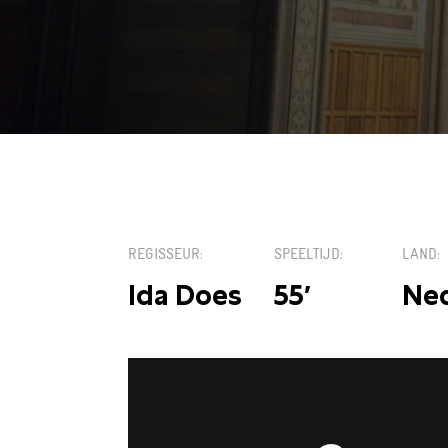
KIES EEN DATUM
REGISSEUR
SPEELTIJD
LAND
Ida Does
55′
Ne