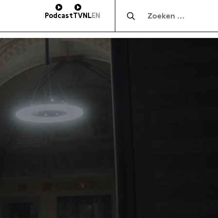
Zocht naar:
Podcast
TV
NL
EN