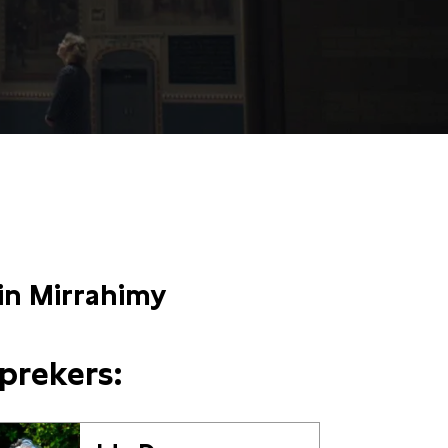
NU TE ZIEN
in Mirrahimy
prekers: