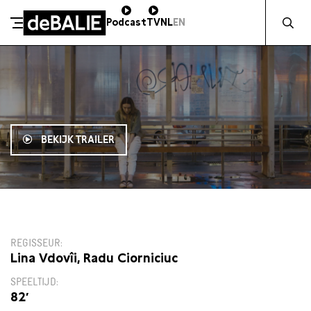
Zocht naa
Podcast
TV
NL
EN
De Balie
Meteen naar de content
BEKIJK TRAILER
18:00
REGISSEUR
Lina Vdovîi, Radu Ciorniciuc
SPEELTIJD
82′