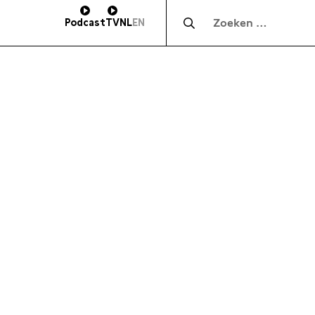
Zocht naar:
Podcast
TV
NL
EN
HOOGTE
SUBSCRIBE