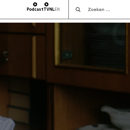
Zocht naar:
Podcast
TV
NL
EN