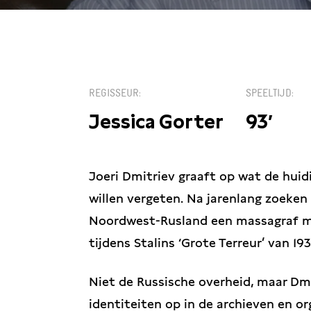
KIES EEN DATUM
REGISSEUR
SPEELTIJD
Jessica Gorter
93′
Joeri Dmitriev graaft op wat de huid
willen vergeten. Na jarenlang zoeken 
Noordwest-Rusland een massagraf m
tijdens Stalins ‘Grote Terreur’ van 193
Niet de Russische overheid, maar Dm
identiteiten op in de archieven en o