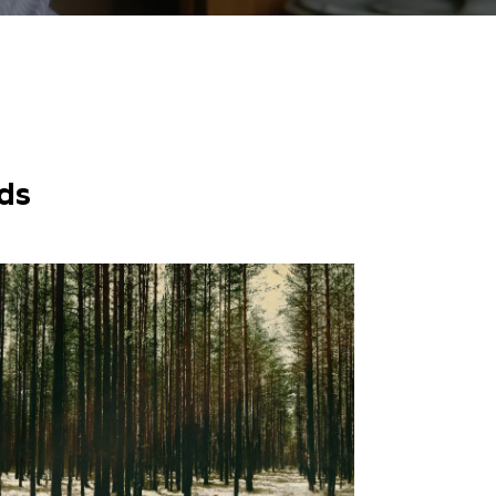
10:30
1,50
ds