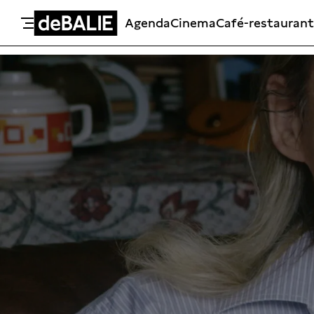
Agenda
Cinema
Café-restaurant
De Balie
Meteen naar de content