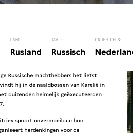
€1
LAND
TAAL
ONDERTITELS
Rusland
Russisch
Nederlan
ige Russische machthebbers het liefst
vindt hij in de naaldbossen van Karelië in
et duizenden heimelijk geëxecuteerden
7.
itriev spoort onvermoeibaar hun
rganiseert herdenkingen voor de