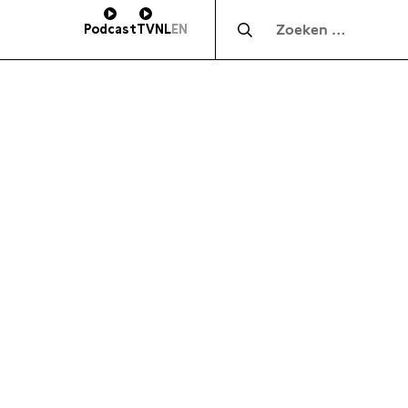
Zocht naar:
Podcast
TV
NL
EN
HOOGTE
SUBSCRIBE