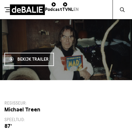
Zocht naa
Podcast
TV
NL
EN
De Balie
Meteen naar de content
BEKIJK TRAILER
16:00
REGISSEUR
Michael Treen
SPEELTIJD
87′