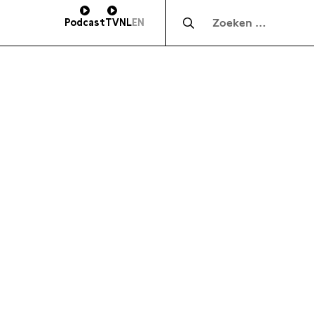
Zocht naar:
Podcast
TV
NL
EN
HOOGTE
SUBSCRIBE