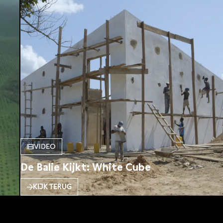
VIDEO
De Balie Kijkt: White Cube
KIJK TERUG