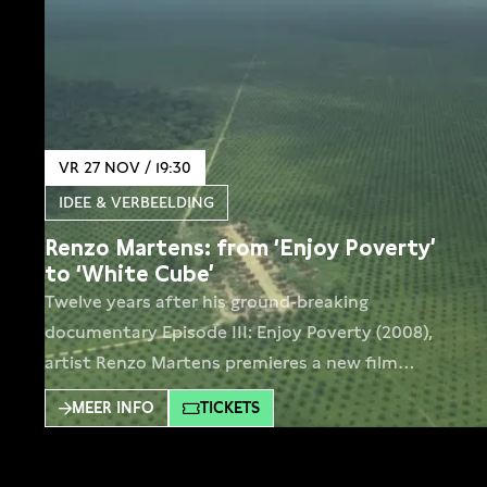
VR 27 NOV / 19:30
IDEE & VERBEELDING
Renzo Martens: from ‘Enjoy Poverty’
to ‘White Cube’
Twelve years after his ground-breaking
documentary Episode III: Enjoy Poverty (2008),
artist Renzo Martens premieres a new film
called White Cube in which he followed
MEER INFO
TICKETS
Congolese plantation workers who built a
museum on a former Unilever plantation to
buy back their own land. During this event