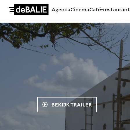
Agenda
Cinema
Café-restaurant
De Balie
Meteen naar de content
BEKIJK TRAILER