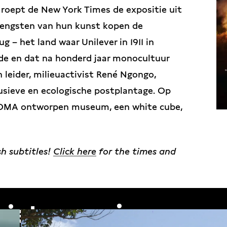
 roept de New York Times de expositie uit
brengsten van hun kunst kopen de
g – het land waar Unilever in 1911 in
igde en dat na honderd jaar monocultuur
 leider, milieuactivist René Ngongo,
lusieve en ecologische postplantage. Op
r OMA ontworpen museum, een white cube,
sh subtitles!
Click here
for the times and
 iets voor jou…