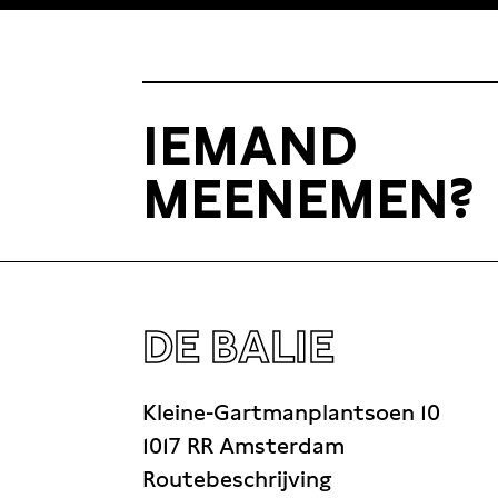
Martens, the involved Congolese artists and
other contemporary thinkers
IEMAND
MEENEMEN?
DE BALIE
Kleine-Gartmanplantsoen 10
1017 RR Amsterdam
Routebeschrijving