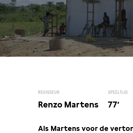
KIES EEN
Bekijk op
DATUM
REGISSEUR
SPEELTIJD
Renzo Martens
77′
Als Martens voor de verton