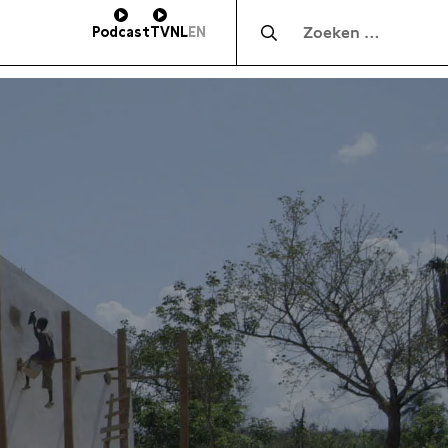
Zocht naar:
Podcast
TV
NL
EN