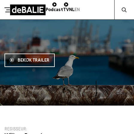
Zocht naa
Podcast
TV
NL
EN
De Balie
Meteen naar de content
BEKIJK TRAILER
13:45
€11,50
REGISSEUR