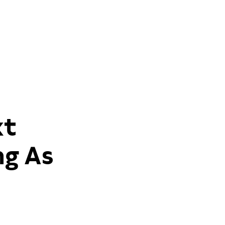
xt
ng As