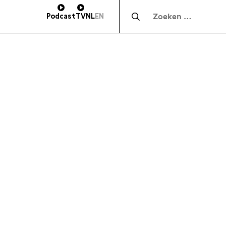
Zocht naar:
Podcast
TV
NL
EN