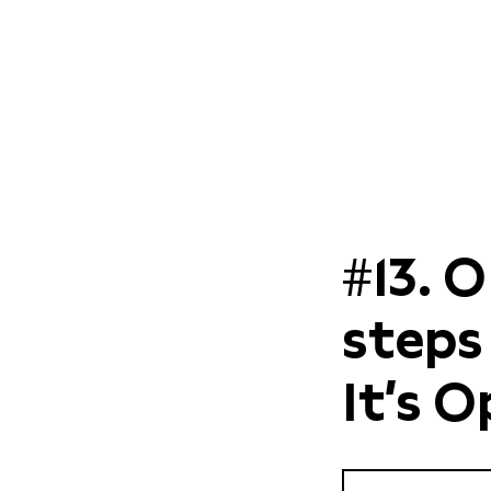
#13. 
steps
It’s 