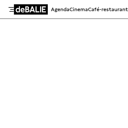
Agenda
Cinema
Café-restaurant
De Balie
Meteen naar de content