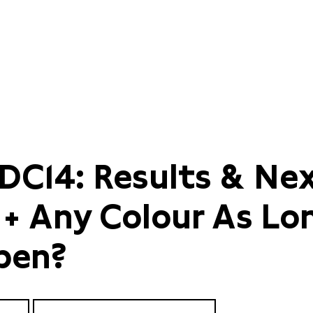
ODC14: Results & Ne
 + Any Colour As Lo
Open?