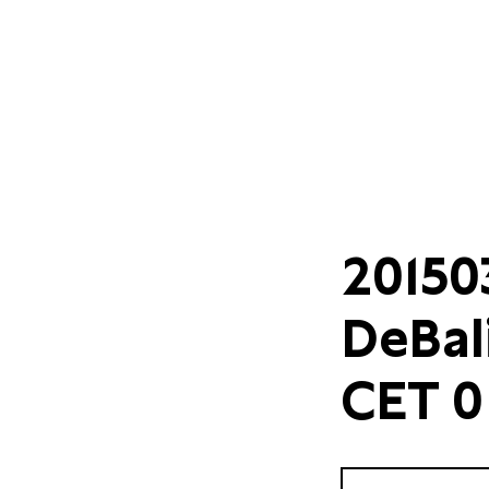
20150
DeBali
CET 0