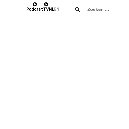
Zocht naar:
Podcast
TV
NL
EN