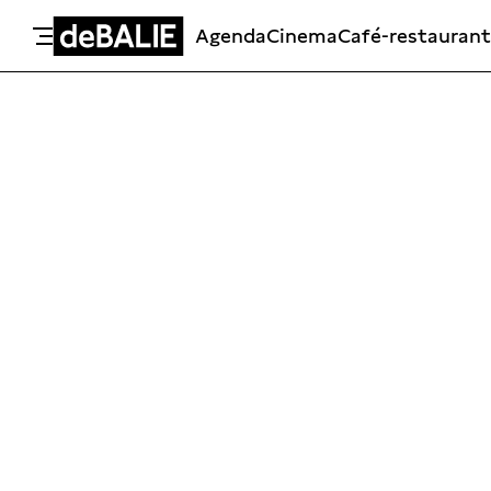
Agenda
Cinema
Café-restaurant
De Balie
Meteen naar de content