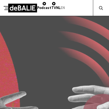
Zocht naa
Podcast
TV
NL
EN
SCHENK DIRECT
De Balie
Meteen naar de content
ZAKELIJK STEUNEN
Kleine-Gartmanplantsoen 10
Kassa
020 5535100
14:00–17:00
Café
020 5535100
10:00–00:00