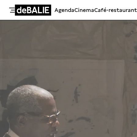
Agenda
Cinema
Café-restaurant
De Balie
Meteen naar de content