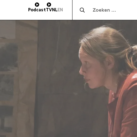
Zocht naar:
Podcast
TV
NL
EN