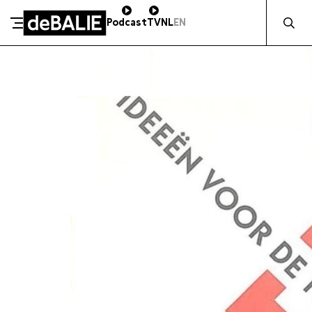
Zocht naa
Podcast
TV
NL
EN
SCHENK DIRECT
De Balie
Meteen naar de content
ZAKELIJK STEUNEN
Kleine-Gartmanplantsoen 10
Kassa
020 5535100
14:00–17:00
Café
020 5535100
10:00–00:00