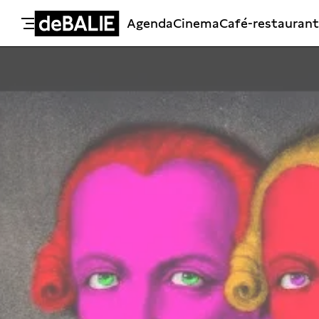
Agenda
Cinema
Café-restaurant
De Balie
Meteen naar de content