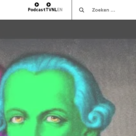
Zocht naar:
Podcast
TV
NL
EN