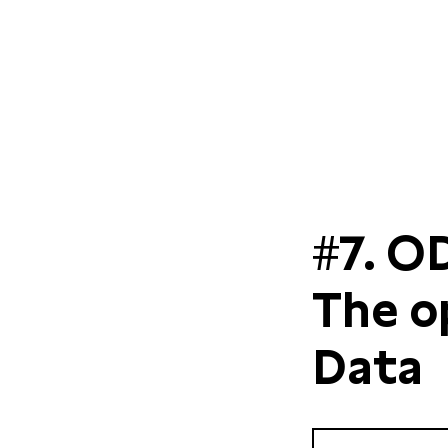
#7. O
The o
Data