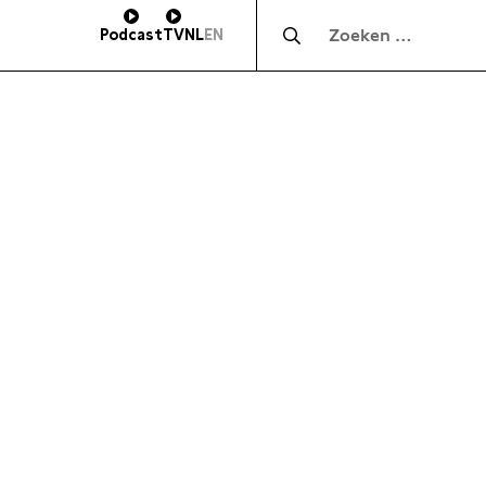
Zocht naar:
Podcast
TV
NL
EN