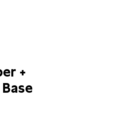
er +
 Base