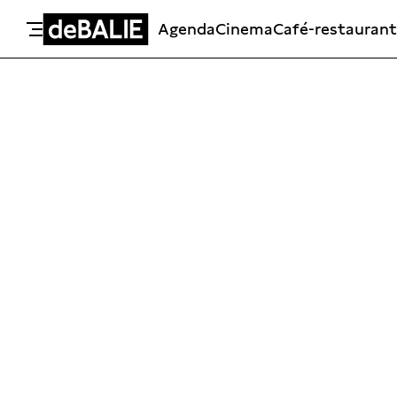
Agenda
Cinema
Café-restaurant
De Balie
Meteen naar de content