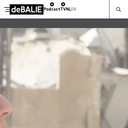
Zocht naa
Podcast
TV
NL
EN
SCHENK DIRECT
De Balie
Meteen naar de content
ZAKELIJK STEUNEN
Kleine-Gartmanplantsoen 10
Kassa
020 5535100
14:00–17:00
Café
020 5535100
10:00–00:00