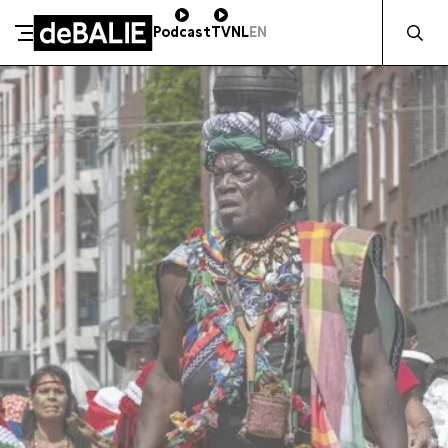
Zocht naa
Podcast
TV
NL
EN
SCHENK DIRECT
De Balie
Meteen naar de content
ZAKELIJK STEUNEN
Kleine-Gartmanplantsoen 10
Kassa
020 5535100
14:00–17:00
Café
020 5535100
10:00–23:00