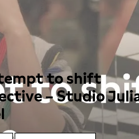
tempt to shift
ective – Studio Juli
l