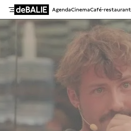
Agenda
Cinema
Café-restaurant
De Balie
Meteen naar de content