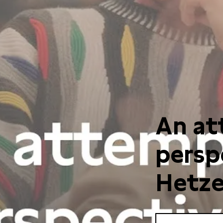
An at
persp
Hetze