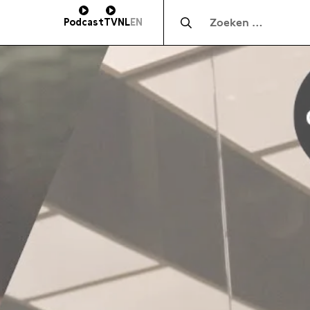
Zocht naar:
Podcast
TV
NL
EN