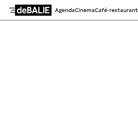
Agenda
Cinema
Café-restaurant
De Balie
Meteen naar de content