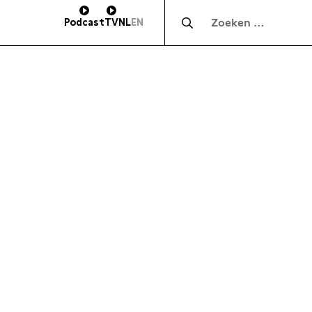
Zocht naar:
Podcast
TV
NL
EN