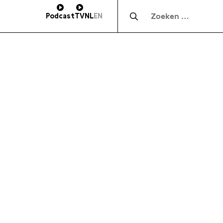
Zocht naar:
Podcast
TV
NL
EN