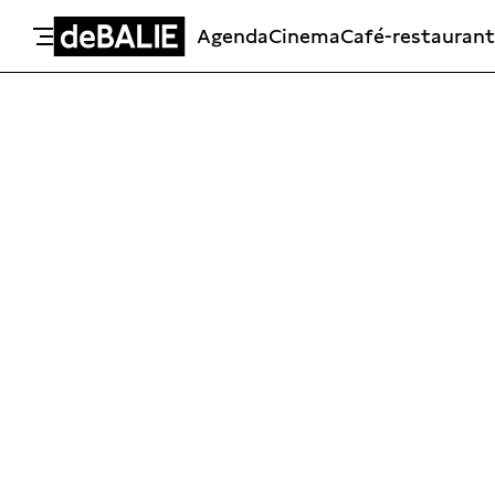
Agenda
Cinema
Café-restaurant
De Balie
Meteen naar de content