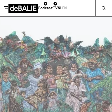
Zocht naa
Podcast
TV
NL
EN
SCHENK DIRECT
De Balie
Meteen naar de content
ZAKELIJK STEUNEN
Kleine-Gartmanplantsoen 10
Kassa
020 5535100
14:00–17:00
Café
020 5535100
10:00–00:00