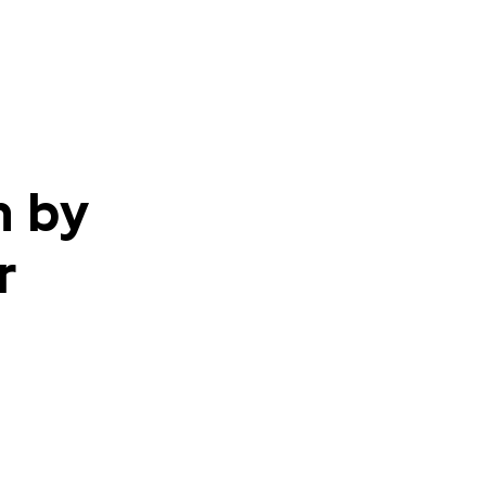
n by
r