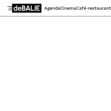
Agenda
Cinema
Café-restaurant
De Balie
Meteen naar de content