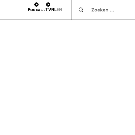
Zocht naar:
Podcast
TV
NL
EN