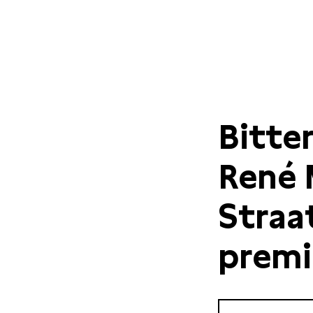
Bitte
René 
Straa
premi