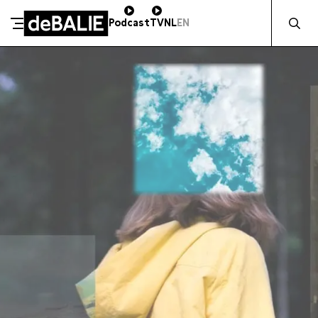
Zocht naa
Podcast
TV
NL
EN
SCHENK DIRECT
De Balie
Meteen naar de content
ZAKELIJK STEUNEN
Kleine-Gartmanplantsoen 10
Kassa
020 5535100
14:00–17:00
Café
020 5535100
10:00–23:00